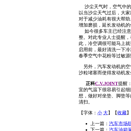
沙尘天气时，空气中的
以当沙尘天气过后，大家
对于减少油耗有很大帮助
增加磨损，延长发动机的
如今很多车主已经注意
整。对此专业人士提醒，
此，冷空调很可能马上就
启用前，最好清洗一下冷
春季空气中花粉等过敏源
另外，汽车发动机的空
沙粒堵塞而使得发动机发
正科
C.V.JOINT
提醒
宜的气温下很容易引起细
想，做好对坐垫、脚垫等
清扫。
【字体：
小
大
】【
收藏
上一篇：
汽车市场
下一篇：
汽车油箱