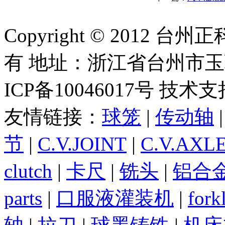
Copyright © 2012
有 地址：浙江省台州市
ICP备10046017号 技术
友情链接：
球笼
|
传动轴
节
|
C.V.JOINT
|
C.V.AXL
clutch
|
卡尺
|
铣头
|
铝合
parts
|
口服液灌装机
|
forkl