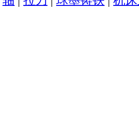
轴
|
拉刀
|
球墨铸铁
|
机床