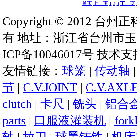
首页
上一页
1
2
3
下一页
Copyright © 2012
有 地址：浙江省台州市
ICP备10046017号 技术
友情链接：
球笼
|
传动轴
节
|
C.V.JOINT
|
C.V.AXL
clutch
|
卡尺
|
铣头
|
铝合
parts
|
口服液灌装机
|
forkl
轴
|
拉刀
|
球墨铸铁
|
机床