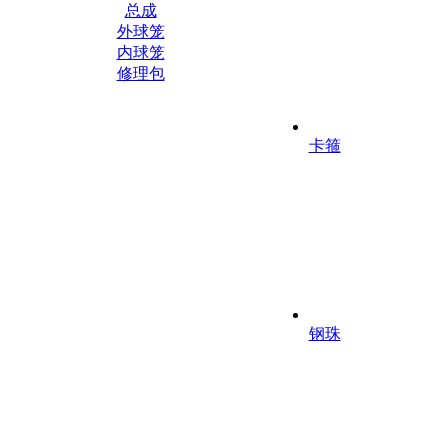
总成
外球笼
内球笼
修理包
卡箍
钢珠