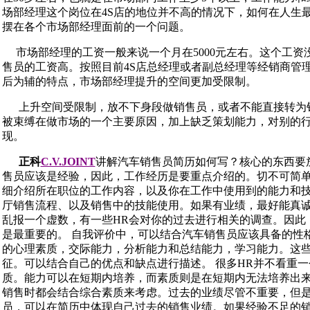
场部经理这个岗位在4S店的地位并不高的情况下，如何在人生
摆在各个市场部经理面前的一个问题。
市场部经理的工资一般来说一个月在5000元左右。这个工资
售员的工资高。按照目前4S店总经理或者副总经理等经销商管
后为辅的特点，市场部经理提升的空间更加受限制。
上升空间受限制，放不下身段做销售员，或者不能直接转为
被束缚在做市场的一个主要原因，加上缺乏策划能力，对别的
现。
正科
C.V.JOINT
讲解汽车销售员简历如何写？核心的东西要
售员应该是经验，因此，工作经历是要重点介绍的。切不可简
细介绍所在职位的工作内容，以及你在工作中使用到的能力和
厅销售流程、以及销售中的技能使用。如果有业绩，最好能真
乱报一个虚数，有一些HR会对你的过去进行相关的调查。因此
是最重要的。 自我评价中，可以结合汽车销售员应该具备的性
的心理素质，交际能力，分析能力和总结能力，学习能力。这
征。可以结合自己的优点和缺点进行描述。 很多HR并不看重
质。能力可以在短期内培养，而素质则是在短期内无法培养出来
销售时都会结合综合素质来考虑。过去的业绩尽管不重要，但是
员，可以在简历中体现自己过去的销售业绩。如果经验不足的