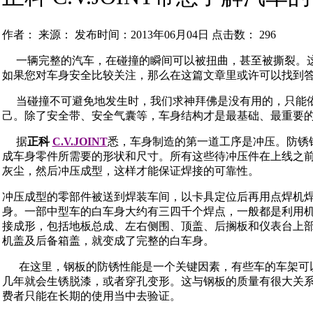
作者： 来源： 发布时间：2013年06月04日 点击数：
296
一辆完整的汽车，在碰撞的瞬间可以被扭曲，甚至被撕裂。这
如果您对车身安全比较关注，那么在这篇文章里或许可以找到
当碰撞不可避免地发生时，我们求神拜佛是没有用的，只能依
己。除了安全带、安全气囊等，车身结构才是最基础、最重要
据
正科
C.V.JOINT
悉，车身制造的第一道工序是冲压。防锈
成车身零件所需要的形状和尺寸。所有这些待冲压件在上线之
灰尘，然后冲压成型，这样才能保证焊接的可靠性。
冲压成型的零部件被送到焊装车间，以卡具定位后再用点焊机
身。一部中型车的白车身大约有三四千个焊点，一般都是利用
接成形，包括地板总成、左右侧围、顶盖、后搁板和仪表台上
机盖及后备箱盖，就变成了完整的白车身。
在这里，钢板的防锈性能是一个关键因素，有些车的车架可
几年就会生锈脱漆，或者穿孔变形。这与钢板的质量有很大关
费者只能在长期的使用当中去验证。