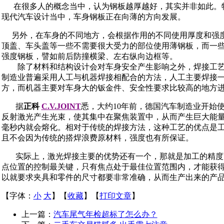
在很多人的概念当中，认为钢板越厚越好，其实并非如此。
现代汽车设计当中，车身钢板正在向薄的方向发展。
另外，在车身的不同地方，会根据作用的不同使用厚度和强度
顶盖、车头盖等一些不需要很大受力的部位使用薄钢板，而一
强度钢板，譬如前后防撞横梁、左右纵向边框等。
除了材料和结构设计会对车身安全产生影响之外，焊接工艺
制造业普遍采用人工与机器焊接相配合的方法，人工主要焊接
方，而机器主要对车身大的钣金件、安全性要求比较高的地方
据
正科
C.V.JOINT
悉，大约10年前，德国汽车制造业开始
反射激光产生光束，使其集中在聚焦装置中，从而产生巨大能
毫秒内就会熔化。相对于传统的焊接方法，这种工艺的优点是
且不会因为传统的搭焊浪费原材料，强度也有所保证。
实际上，激光焊接主要的优势还有一个，那就是加工的精度
点位置的控制最关键，只有焦点处于最佳位置范围内，才能获
以就要求夹具和零件的尺寸都要非常准确，从而生产出来的产
【字体：
小
大
】【
收藏
】【
打印文章
】
上一篇：
汽车尾气年检超标了怎么办？