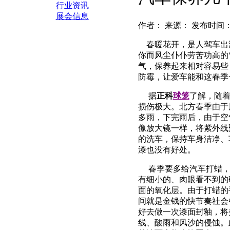
行业资讯
展会信息
作者： 来源： 发布时间：2
春暖花开，是人驾车出
你而风尘仆仆劳苦功高的
气，保养起来相对容易些
防霉，让爱车能和这春季
据
正科
球笼
了解，随
损伤极大。北方春季由于
多雨，下完雨后，由于空
像放大镜一样，将紫外线
的洗车，保持车身洁净、
漆也没有好处。
春季要多给汽车打蜡，
有细小的、肉眼看不到的
面的氧化层。由于打蜡的
间就是金钱的快节奏社会
好去做一次漆面封釉，将
线、酸雨和风沙的侵蚀。