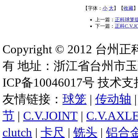
【字体：
小
大
】【
收藏
上一篇：
正科球笼
下一篇：
正科C.V
Copyright © 2012
有 地址：浙江省台州市
ICP备10046017号 技术
友情链接：
球笼
|
传动轴
节
|
C.V.JOINT
|
C.V.AXL
clutch
|
卡尺
|
铣头
|
铝合