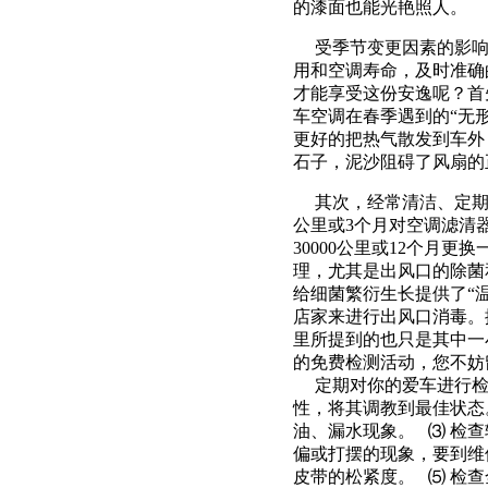
的漆面也能光艳照人。
受季节变更因素的影响
用和空调寿命，及时准确
才能享受这份安逸呢？首
车空调在春季遇到的“无
更好的把热气散发到车外
石子，泥沙阻碍了风扇的
其次，经常清洁、定期更
公里或3个月对空调滤清
30000公里或12个月
理，尤其是出风口的除菌
给细菌繁衍生长提供了“
店家来进行出风口消毒
里所提到的也只是其中一
的免费检测活动，您不妨
定期对你的爱车进行检
性，将其调教到最佳状态
油、漏水现象。 ⑶ 检
偏或打摆的现象，要到维
皮带的松紧度。 ⑸ 检